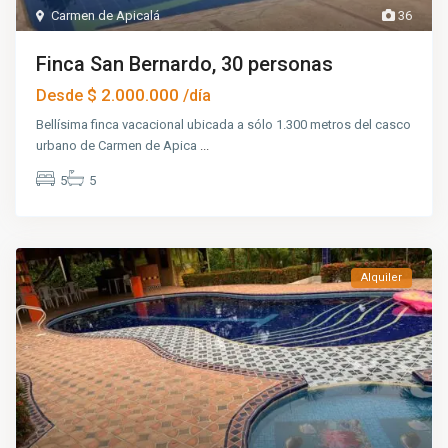
Carmen de Apicalá
36
Finca San Bernardo, 30 personas
$ 2.000.000
Desde
/día
Bellísima finca vacacional ubicada a sólo 1.300 metros del casco
urbano de Carmen de Apica
...
5
5
Alquiler