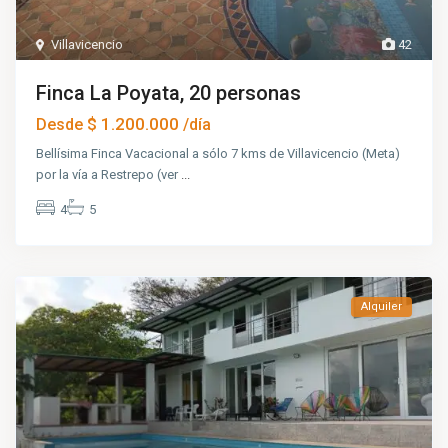
Villavicencio
42
Finca La Poyata, 20 personas
$ 1.200.000
Desde
/día
Bellísima Finca Vacacional a sólo 7 kms de Villavicencio (Meta)
por la vía a Restrepo (ver
...
4
5
Alquiler