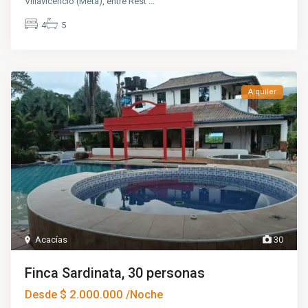
Villavicencio (Meta), entre Rest
...
4
5
Alquiler
Acacías
30
Finca Sardinata, 30 personas
$ 2.000.000
Desde
/Noche