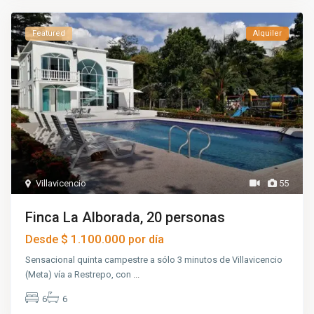
Featured
Alquiler
Villavicencio
55
Finca La Alborada, 20 personas
$ 1.100.000
Desde
por día
Sensacional quinta campestre a sólo 3 minutos de Villavicencio
(Meta) vía a Restrepo, con
...
6
6