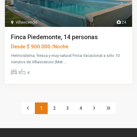
Villavicencio
24
Finca Piedemonte, 14 personas
$ 900.000
Desde
/Noche
Hermosísima, fresca y muy natural Finca Vacacional a sólo 10
minutos de Villavicencio (Met
...
3
4
1
2
3
4