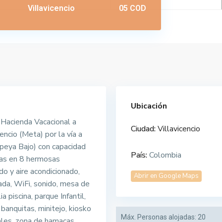
Villavicencio
05 COD
Ubicación
Hacienda Vacacional a
Ciudad:
Villavicencio
encio (Meta) por la vía a
eya Bajo) con capacidad
País:
Colombia
das en 8 hermosas
do y aire acondicionado,
Abrir en Google Maps
ada, WiFi, sonido, mesa de
ia piscina, parque Infantil,
banquitas, minitejo, kiosko
Máx. Personas alojadas:
20
les, zona de hamacas,