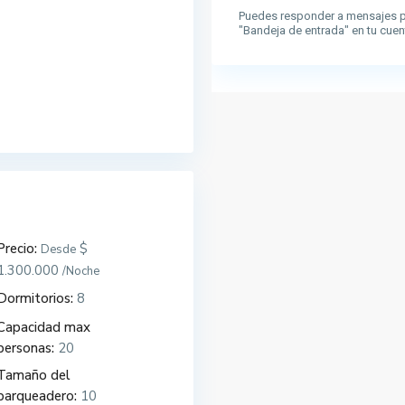
Puedes responder a mensajes p
"Bandeja de entrada" en tu cuen
Precio:
$
Desde
1.300.000
/Noche
Dormitorios:
8
Capacidad max
personas:
20
Tamaño del
parqueadero:
10