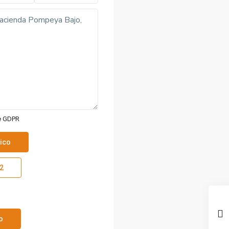
e GDPR
2