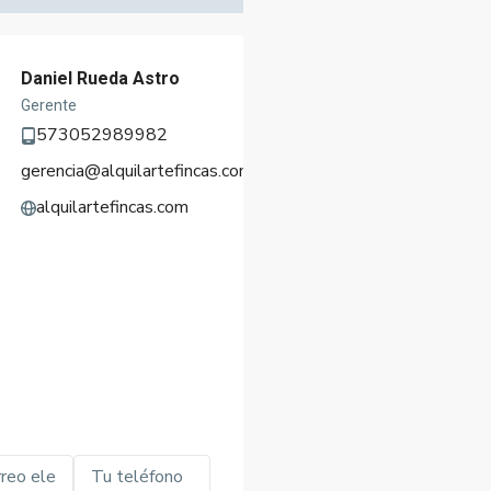
Daniel Rueda Astro
Gerente
573052989982
gerencia@alquilartefincas.com
alquilartefincas.com