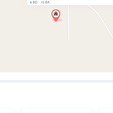
8 BD
10 BA