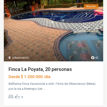
Alquiler
Villavicencio
42
Finca La Poyata, 20 personas
$ 1.200.000
Desde
/día
Bellísima Finca Vacacional a sólo 7 kms de Villavicencio (Meta)
por la vía a Restrepo (ver
...
4
5