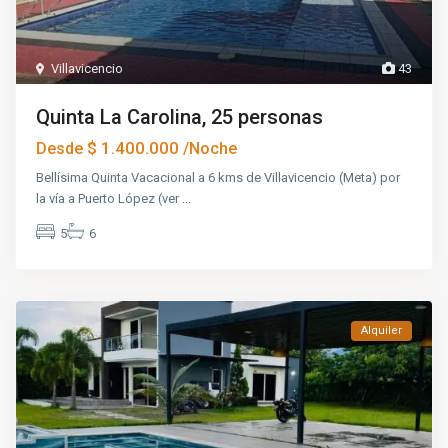
Villavicencio
43
Quinta La Carolina, 25 personas
$ 1.400.000
Desde
/Noche
Bellísima Quinta Vacacional a 6 kms de Villavicencio (Meta) por
la vía a Puerto López (ver
...
5
6
Alquiler