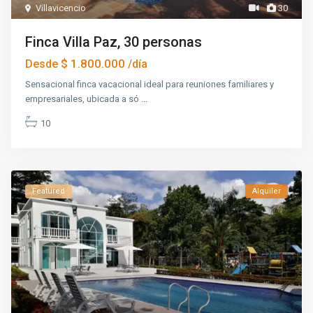
Villavicencio
30
Finca Villa Paz, 30 personas
$ 1.800.000
Desde
/día
Sensacional finca vacacional ideal para reuniones familiares y
empresariales, ubicada a só
...
10
Featured
Alquiler