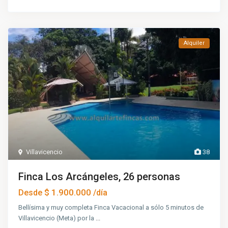
Alquiler
Villavicencio
38
Finca Los Arcángeles, 26 personas
$ 1.900.000
Desde
/día
Bellísima y muy completa Finca Vacacional a sólo 5 minutos de
Villavicencio (Meta) por la
...