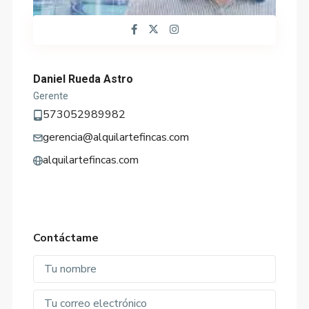
Daniel Rueda Astro
Gerente
573052989982
gerencia@alquilartefincas.com
alquilartefincas.com
Contáctame