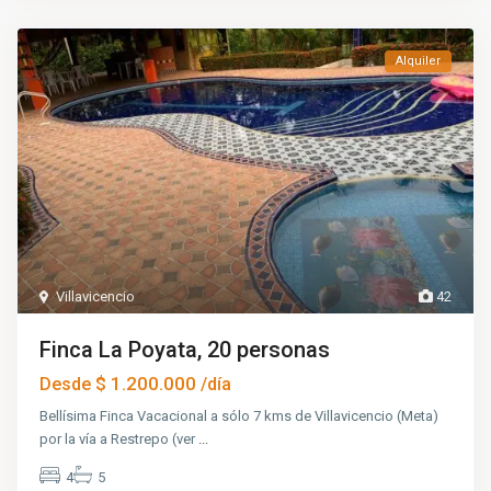
Alquiler
Villavicencio
42
Finca La Poyata, 20 personas
$ 1.200.000
Desde
/día
Bellísima Finca Vacacional a sólo 7 kms de Villavicencio (Meta)
por la vía a Restrepo (ver
...
4
5