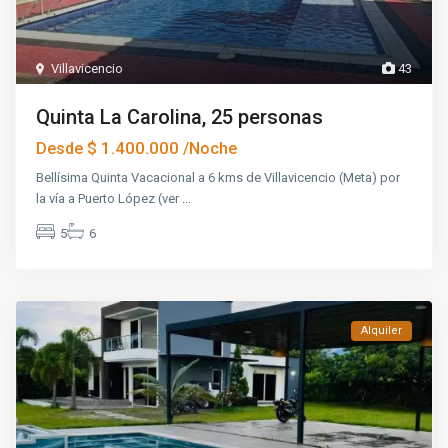
Villavicencio
43
Quinta La Carolina, 25 personas
$ 1.400.000
Desde
/Noche
Bellísima Quinta Vacacional a 6 kms de Villavicencio (Meta) por
la vía a Puerto López (ver
...
5
6
Alquiler