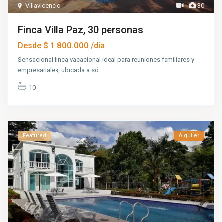
Villavicencio
30
Finca Villa Paz, 30 personas
$ 1.800.000
Desde
/día
Sensacional finca vacacional ideal para reuniones familiares y
empresariales, ubicada a só
...
10
Featured
Alquiler