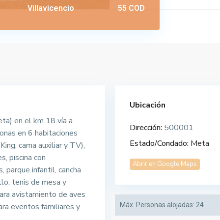
Villavicencio
55 COD
Ubicación
eta) en el km 18 vía a
Dirección:
500001
onas en 6 habitaciones
Estado/Condado:
Meta
King, cama auxiliar y TV),
s, piscina con
Abrir en Google Maps
, parque infantil, cancha
llo, tenis de mesa y
para avistamiento de aves
Máx. Personas alojadas:
24
ra eventos familiares y