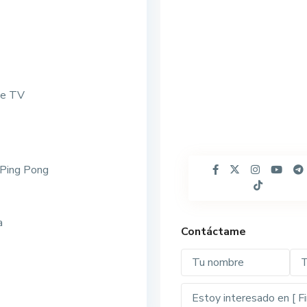
de TV
Ping Pong
a
Contáctame