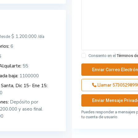
$ 1.200.000
Desde
/día
rios:
6
6
Consiento en el
Términos d
Alquilarte:
55
da baja:
1100000
Llamar
5730529899
Santa, Dic 15- Ene 15:
0
ones:
Depósito por
200.000 y aseo final
Puedes responder a mensajes p
00
tu cuenta de usuario.