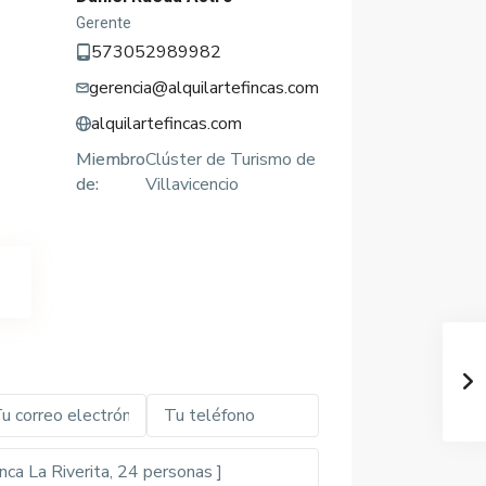
Gerente
573052989982
gerencia@alquilartefincas.com
alquilartefincas.com
Miembro
Clúster de Turismo de
de:
Villavicencio