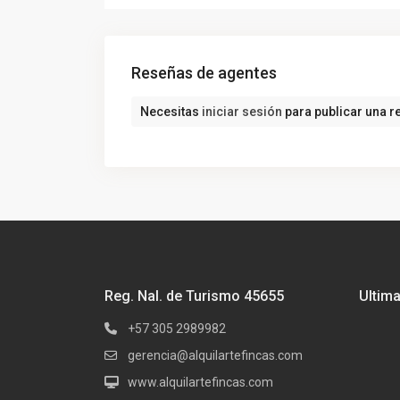
Reseñas de agentes
Necesitas
iniciar sesión
para publicar una r
Reg. Nal. de Turismo 45655
Ultim
+57 305 2989982
gerencia@alquilartefincas.com
www.alquilartefincas.com