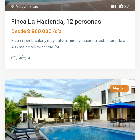
Villavicencio
37
Finca La Hacienda, 12 personas
$ 800.000
Desde
/día
Esta espectacular y muy natural finca vacacional está ubicada a
40 kms de Villavicencio (M
...
4
4
Alquiler