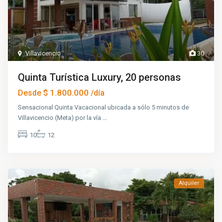
Villavicencio
30
Quinta Turística Luxury, 20 personas
$ 1.800.000
Desde
/día
Sensacional Quinta Vacacional ubicada a sólo 5 minutos de
Villavicencio (Meta) por la vía
...
10
12
Alquiler