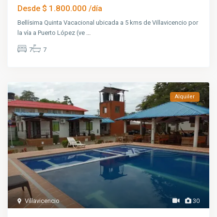
$ 1.800.000
Desde
/día
Bellísima Quinta Vacacional ubicada a 5 kms de Villavicencio por
la vía a Puerto López (ve
...
7
7
Alquiler
Villavicencio
30