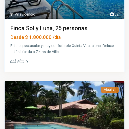
Villavicencio
32
Finca Sol y Luna, 25 personas
$ 1.800.000
Desde
/día
Esta espectacular y muy confortable Quinta Vacacional Deluxe
está ubicada a 7 kms de Villa
...
8
9
Alquiler