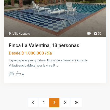
Villavicencio
50
Finca La Valentina, 13 personas
$ 1.000.000
Desde
/día
Espectacular y muy natural Finca Vacacional a 7 kms de
Villavicencio (Meta) por la vía a P
...
3
4
1
2