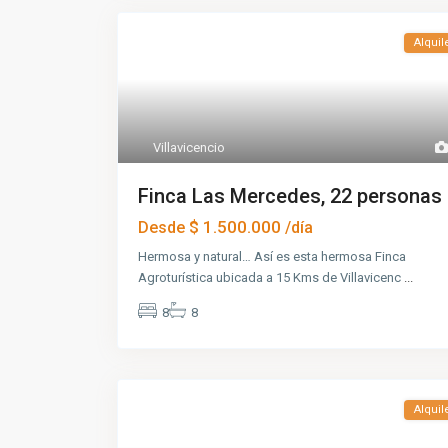
Alquil
Villavicencio
Finca Las Mercedes, 22 personas
$ 1.500.000
Desde
/día
Hermosa y natural… Así es esta hermosa Finca
Agroturística ubicada a 15 Kms de Villavicenc
...
8
8
Alquil