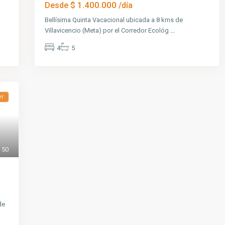
$ 1.400.000
Desde
/día
Bellísima Quinta Vacacional ubicada a 8 kms de
Villavicencio (Meta) por el Corredor Ecológ
...
4
5
er
50
de