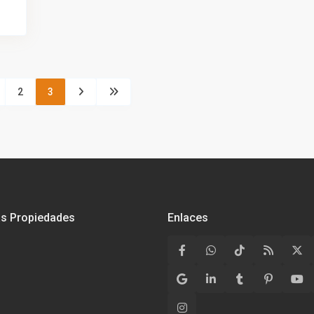
2
3
as Propiedades
Enlaces