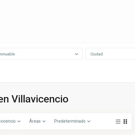
mmueble
Ciudad
en Villavicencio
avicencio
Áreas
Predeterminado