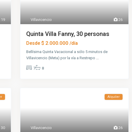
19
Villavicencio
26
Quinta Villa Fanny, 30 personas
$ 2.000.000
Desde
/día
Bellísima Quinta Vacacional a sólo 5 minutos de
Villavicencio (Meta) por la vía a Restrepo
...
7
8
er
Alquiler
30
Villavicencio
26