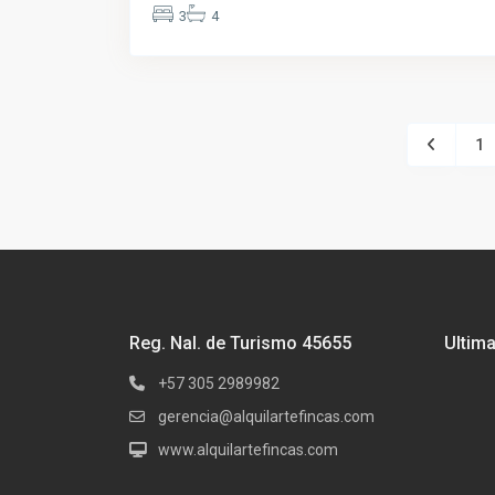
3
4
1
Reg. Nal. de Turismo 45655
Ultim
+57 305 2989982
gerencia@alquilartefincas.com
www.alquilartefincas.com