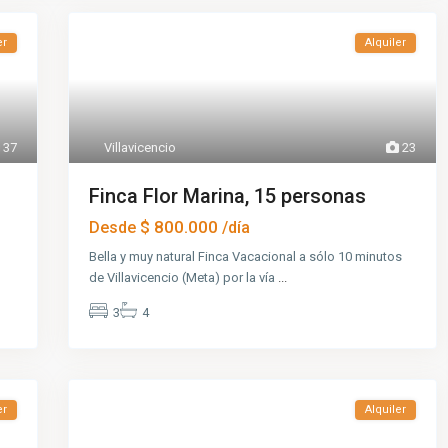
er
Alquiler
37
Villavicencio
23
Finca Flor Marina, 15 personas
$ 800.000
Desde
/día
Bella y muy natural Finca Vacacional a sólo 10 minutos
de Villavicencio (Meta) por la vía
...
3
4
er
Alquiler