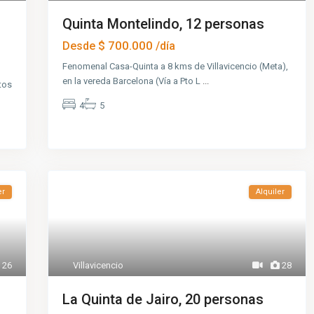
Quinta Montelindo, 12 personas
$ 700.000
Desde
/día
Fenomenal Casa-Quinta a 8 kms de Villavicencio (Meta),
en la vereda Barcelona (Vía a Pto L
...
tos
4
5
er
Alquiler
26
Villavicencio
28
La Quinta de Jairo, 20 personas